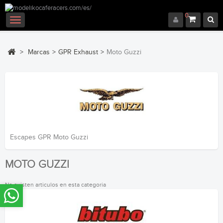
0
Navegación
Toggle
>
Marcas
>
GPR Exhaust
>
Moto Guzzi
Escapes GPR Moto Guzzi
MOTO GUZZI
No existen articulos en esta categoria