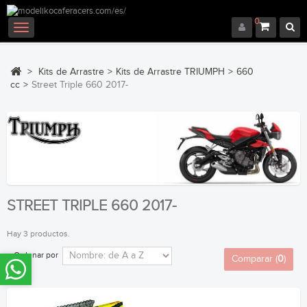
0
Navegación
Toggle
>
Kits de Arrastre
>
Kits de Arrastre TRIUMPH
>
660
cc
>
Street Triple 660 2017-
STREET TRIPLE 660 2017-
Hay 3 productos.
Ordenar por
Comparar (
0
)