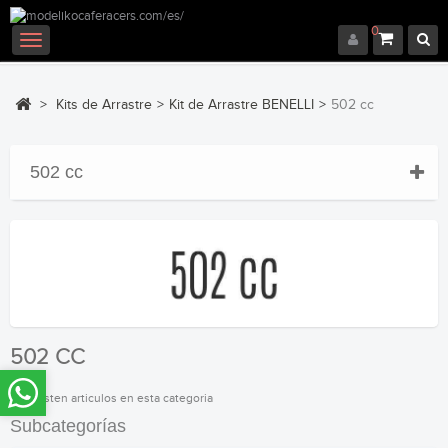
0
Navegación
Toggle
>
Kits de Arrastre
>
Kit de Arrastre BENELLI
>
502 cc
502 cc
502 CC
No existen articulos en esta categoria
Subcategorías