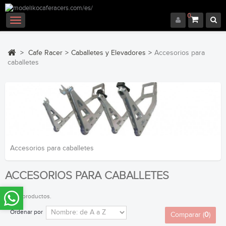
0
Navegación
Toggle
>
Cafe Racer
>
Caballetes y Elevadores
>
Accesorios para
caballetes
Accesorios para caballetes
ACCESORIOS PARA CABALLETES
Hay 4 productos.
Ordenar por
Comparar (
0
)