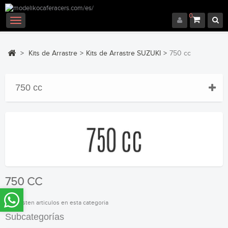
0
Navegación
Toggle
>
Kits de Arrastre
>
Kits de Arrastre SUZUKI
>
750 cc
750 cc
750 CC
No existen articulos en esta categoria
Subcategorías