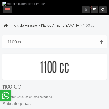
0
Navegación
Toggle
>
Kits de Arrastre
>
Kits de Arrastre YAMAHA
>
1100 cc
1100 cc
1100 CC
No existen articulos en esta categoria
Subcategorías