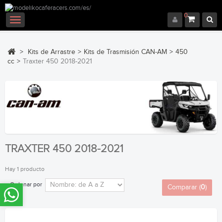
0
Navegación
Toggle
>
Kits de Arrastre
>
Kits de Trasmisión CAN-AM
>
450
cc
>
Traxter 450 2018-2021
TRAXTER 450 2018-2021
Hay 1 producto
Ordenar por
Comparar (
0
)