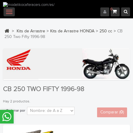
0
Navegación
Toggle
>
Kits de Arrastre
>
Kits de Arrastre HONDA
>
250 cc
>
CB
250 Two Fifty 1996-98
CB 250 TWO FIFTY 1996-98
Hay 2 productos.
Ordenar por
Comparar (
0
)