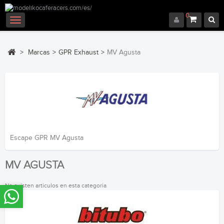
0
Navegación
Toggle
>
Marcas
>
GPR Exhaust
>
MV Agusta
Escape GPR MV Agusta
MV AGUSTA
No existen articulos en esta categoria