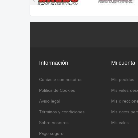
Información
Mi cuenta
Contacte con nosotros
Mis pedidos
Política de Cookies
Mis vales des
Aviso legal
Mis direccion
Términos y condiciones
Mis datos per
Sobre nosotros
Mis vales
Pago seguro