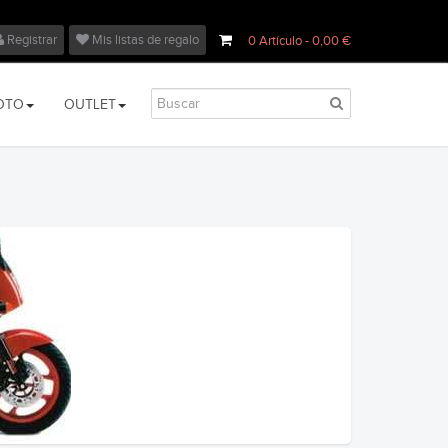
Registrar
Mis listas de regalo
0
Artículo
- 0,00 €
OTO
OUTLET