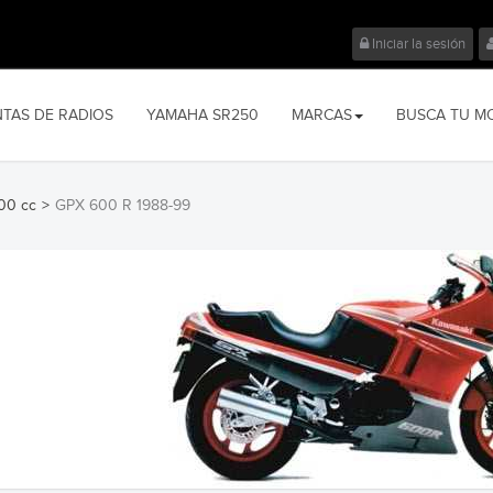
Iniciar la sesión
NTAS DE RADIOS
YAMAHA SR250
MARCAS
BUSCA TU M
00 cc
>
GPX 600 R 1988-99