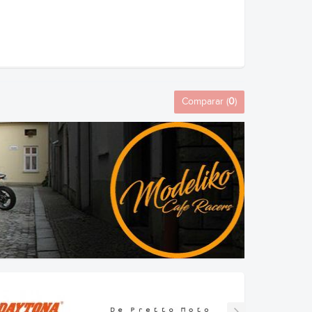
Comparar (
0
)