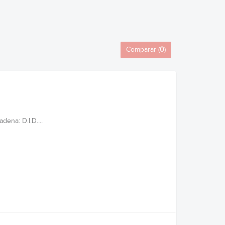
Comparar (
0
)
ena: D.I.D....