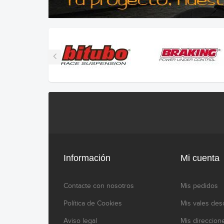
Información
Mi cuenta
Contacte con nosotros
Mis pedidos
Política de Cookies
Mis vales des
Aviso legal
Mis direccion