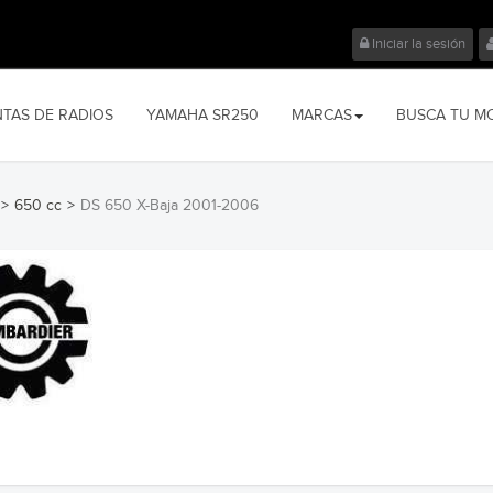
Iniciar la sesión
NTAS DE RADIOS
YAMAHA SR250
MARCAS
BUSCA TU M
>
650 cc
>
DS 650 X-Baja 2001-2006