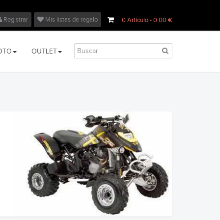
Registrar
Mis listas de regalo
0
Artículo
- 0,00 €
OTO
OUTLET