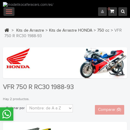
0
Navegación
Toggle
>
Kits de Arrastre
>
Kits de Arrastre HONDA
>
750 cc
>
VFR
750 R RC30 1988-93
VFR 750 R RC30 1988-93
Hay 2 productos.
Ordenar por
Comparar (
0
)