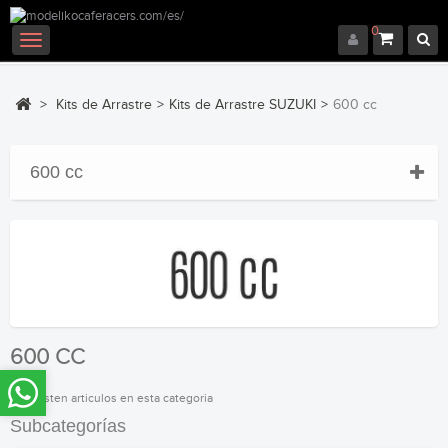
0
Navegación
Toggle
>
Kits de Arrastre
>
Kits de Arrastre SUZUKI
>
600 cc
600 cc
600 CC
No existen articulos en esta categoria
Subcategorías