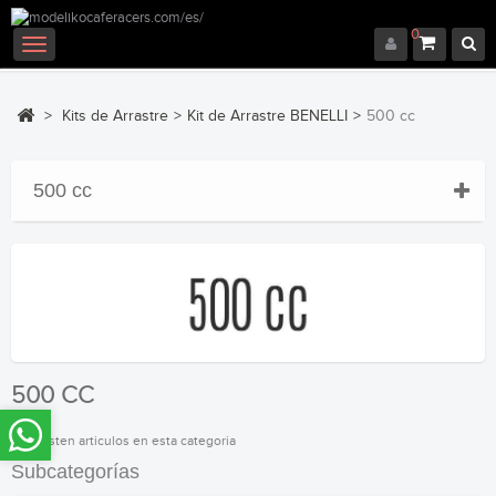
0
Navegación
Toggle
>
Kits de Arrastre
>
Kit de Arrastre BENELLI
>
500 cc
500 cc
500 CC
No existen articulos en esta categoria
Subcategorías