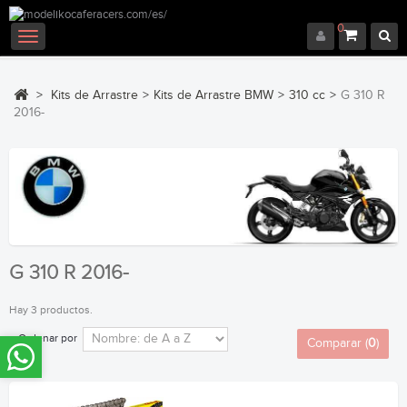
0
Navegación
Toggle
>
Kits de Arrastre
>
Kits de Arrastre BMW
>
310 cc
>
G 310 R
2016-
G 310 R 2016-
Hay 3 productos.
Ordenar por
Comparar (
0
)