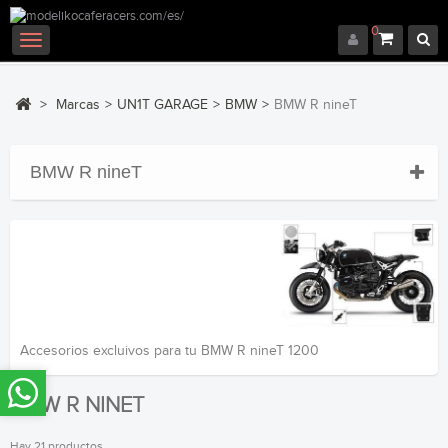
0
Navegación
Toggle
>
Marcas
>
UN1T GARAGE
>
BMW
>
BMW R nineT
BMW R nineT
Accesorios excluivos para tu BMW R nineT 1200
BMW R NINET
Hay 21 productos.