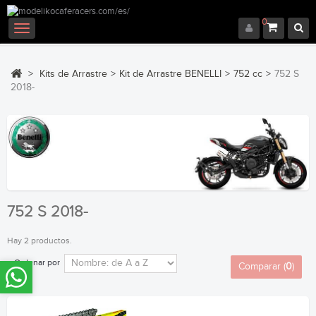
0
Navegación
Toggle
>
Kits de Arrastre
>
Kit de Arrastre BENELLI
>
752 cc
>
752 S
2018-
752 S 2018-
Hay 2 productos.
Ordenar por
Comparar (
0
)