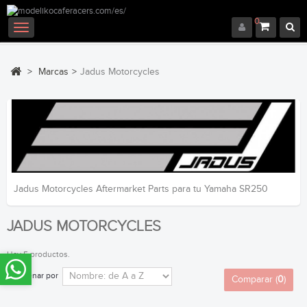
0
Navegación
Toggle
>
Marcas
>
Jadus Motorcycles
Jadus Motorcycles Aftermarket Parts para tu Yamaha SR250
JADUS MOTORCYCLES
Hay 5 productos.
Ordenar por
Comparar (
0
)