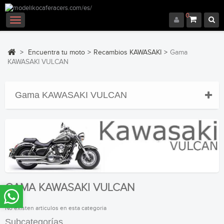
0
Navegación
Toggle
>
Encuentra tu moto
>
Recambios KAWASAKI
>
Gama
KAWASAKI VULCAN
Gama KAWASAKI VULCAN
GAMA KAWASAKI VULCAN
No existen articulos en esta categoria
Subcategorías