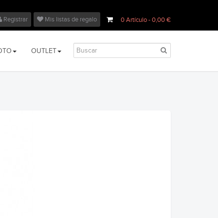
Registrar
Mis listas de regalo
0
Artículo
- 0,00 €
OTO
OUTLET