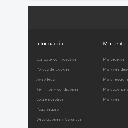
Información
Mi cuenta
Contacte con nosotros
Mis pedidos
Política de Cookies
Mis vales des
Aviso legal
Mis direccion
Términos y condiciones
Mis datos per
Sobre nosotros
Mis vales
Pago seguro
Devoluciones y Garantías