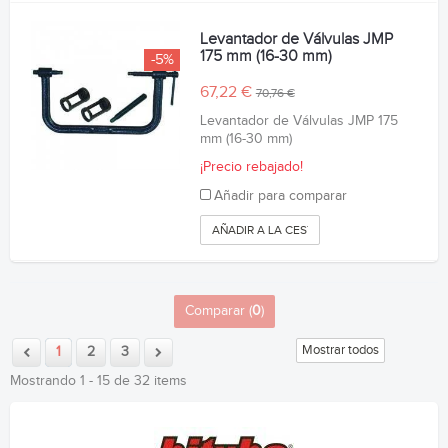
Levantador de Válvulas JMP
175 mm (16-30 mm)
-5%
67,22 €
70,76 €
Levantador de Válvulas JMP 175
mm (16-30 mm)
¡Precio rebajado!
Añadir para comparar
AÑADIR A LA CESTA
Comparar (
0
)
Mostrar todos
1
2
3
Mostrando 1 - 15 de 32 items