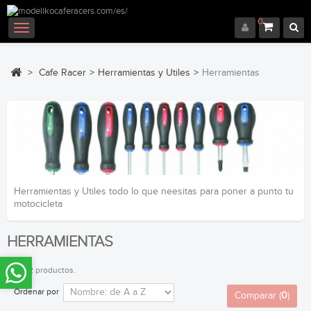
0
Navegación
Toggle
>
Cafe Racer
>
Herramientas y Utiles
>
Herramientas
Herramientas y Utiles todo lo que neesitas para poner a punto tu
motocicleta
HERRAMIENTAS
Hay 32 productos.
Ordenar por
Comparar (
0
)