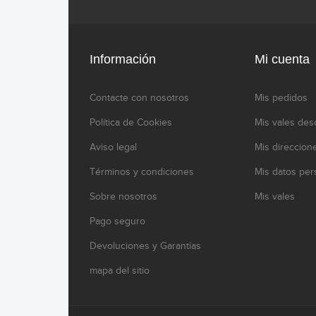
Información
Mi cuenta
Contacte con nosotros
Mis pedidos
Política de Cookies
Mis vales des
Aviso legal
Mis direccion
Términos y condiciones
Mis datos per
Sobre nosotros
Mis vales
Pago seguro
Devoluciones y Garantías
mapa del sitio