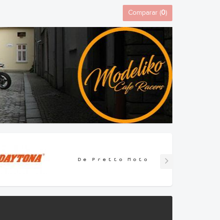
Comparar (
0
)