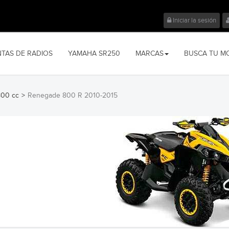
Iniciar la sesión
NTAS DE RADIOS
YAMAHA SR250
MARCAS
BUSCA TU M
800 cc
>
Renegade 800 R 2010-2015