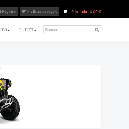
Registrar
Mis listas de regalo
0
Artículo
- 0,00 €
OTO
OUTLET