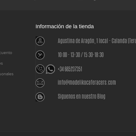
Información de la tienda
cuento
es
sonales