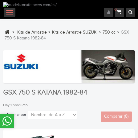
0
Navegación
Toggle
>
Kits de Arrastre
>
Kits de Arrastre SUZUKI
>
750 cc
>
GSX
750 S Katana 1982-84
GSX 750 S KATANA 1982-84
Hay 1 producto
Ordenar por
Comparar (
0
)