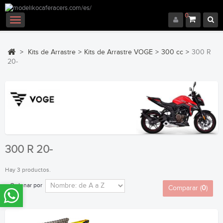
0
Navegación
Toggle
>
Kits de Arrastre
>
Kits de Arrastre VOGE
>
300 cc
>
300 R
20-
300 R 20-
Hay 3 productos.
Ordenar por
Comparar (
0
)