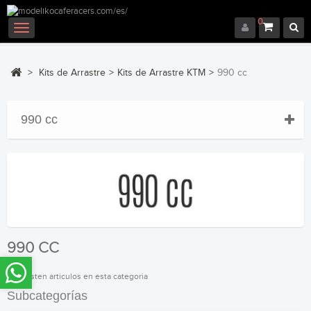
0
Navegación
Toggle
>
Kits de Arrastre
>
Kits de Arrastre KTM
>
990 cc
990 cc
990 CC
No existen articulos en esta categoria
Subcategorías