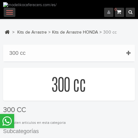
0
Navegación
Toggle
>
Kits de Arrastre
>
Kits de Arrastre HONDA
>
300 cc
300 cc
300 CC
No existen articulos en esta categoria
Subcategorías