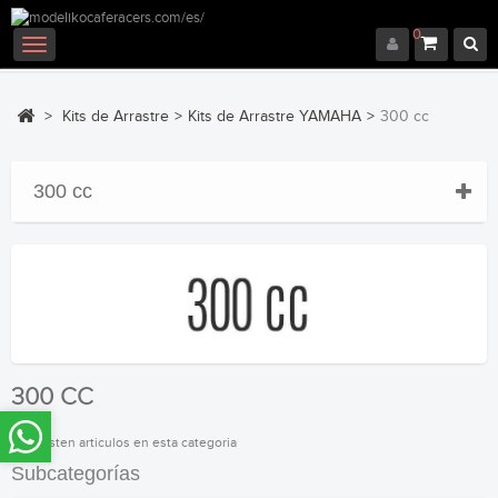
0
Navegación
Toggle
>
Kits de Arrastre
>
Kits de Arrastre YAMAHA
>
300 cc
300 cc
300 CC
No existen articulos en esta categoria
Subcategorías