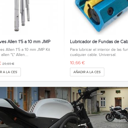
aves Allen 1'5 a 10 mm JMP
Lubricador de Fundas de Cab
ves Allen 1'5 a 10 mm JMP Kit
Para lubricar el interior de las f
allen "L" Allen....
cualquier cable. Universal.
10,66 €
€
29,69 €
R A LA CESTA
AÑADIR A LA CESTA