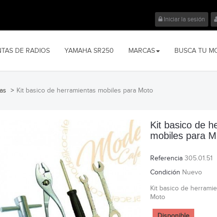
Iniciar la sesión
NTAS DE RADIOS
YAMAHA SR250
MARCAS
BUSCA TU M
tas
>
Kit basico de herramientas mobiles para Moto
Kit basico de h
mobiles para M
Referencia
305.01.51
Condición
Nuevo
Kit basico de herrami
Moto
Disponible