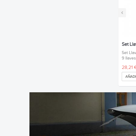
‹
Set Ll
Set Lla
9 llaves 
28,21 
AÑADI