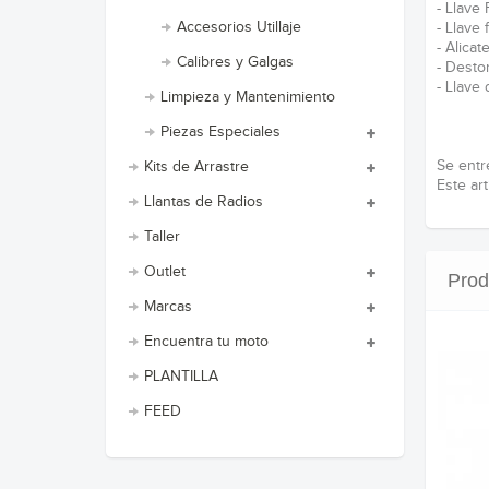
- Llave
Accesorios Utillaje
- Llave 
- Alica
Calibres y Galgas
- Destor
- Llave
Limpieza y Mantenimiento
Piezas Especiales
Se entr
Kits de Arrastre
Este art
Llantas de Radios
Taller
Outlet
Prod
Marcas
Encuentra tu moto
PLANTILLA
FEED