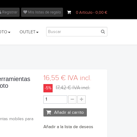
Registrar
Mis listas de regalo
0
Artículo
- 0,00 €
OTO
OUTLET
16,55 €
IVA incl.
erramientas
oto
17,42 €
IVA incl.
-5%
Añadir al carrito
entas mobiles para
Añadir a la lista de deseos