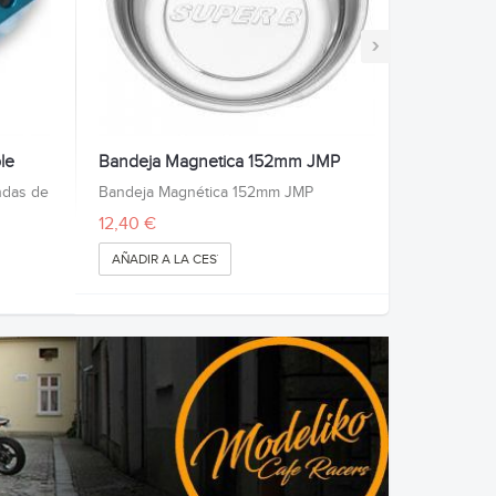
›
le
Bandeja Magnetica 152mm JMP
undas de
Bandeja Magnética 152mm JMP
12,40 €
AÑADIR A LA CESTA