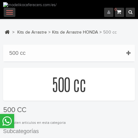
0
Navegación
Toggle
>
Kits de Arrastre
>
Kits de Arrastre HONDA
>
500 cc
500 cc
500 CC
No existen articulos en esta categoria
Subcategorías