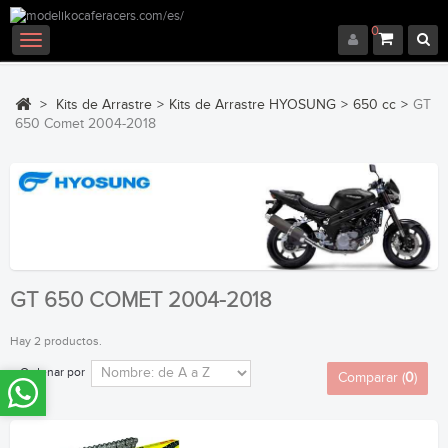
0
Navegación
Toggle
>
Kits de Arrastre
>
Kits de Arrastre HYOSUNG
>
650 cc
>
GT
650 Comet 2004-2018
GT 650 COMET 2004-2018
Hay 2 productos.
Ordenar por
Comparar (
0
)