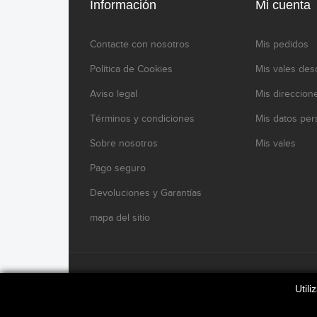
Información
Mi cuenta
Contacte con nosotros
Mis pedidos
Política de Cookies
Mis vales des
Aviso legal
Mis direccion
Términos y condiciones
Mis datos per
Sobre nosotros
Mis vales
Pago seguro
Devoluciones y Garantías
mapa del sitio
www.modelikocaferacers.com Designed By
Modelik
Util