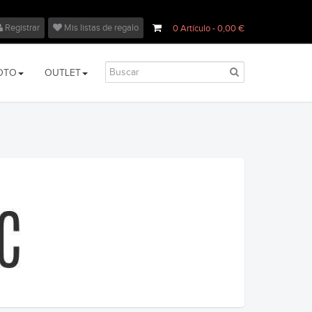
Registrar
Mis listas de regalo
0
Artículo
- 0,00 €
OTO
OUTLET