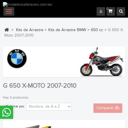
0
Navegación
Toggle
>
Kits de Arrastre
>
Kits de Arrastre BMW
>
650 cc
>
G 650 X-
Moto 2007-2010
G 650 X-MOTO 2007-2010
Hay 3 productos.
Ordenar por
Comparar (
0
)