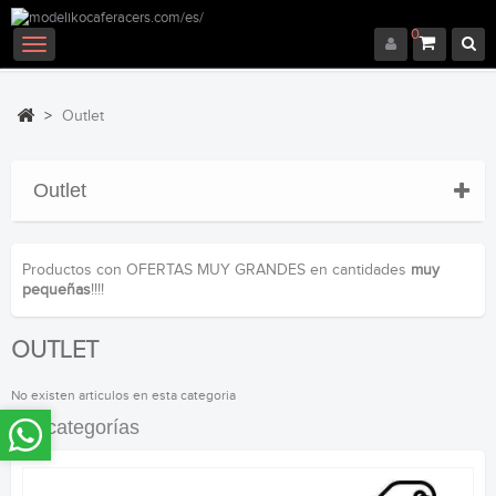
0
Navegación
Toggle
>
Outlet
Outlet
Productos con OFERTAS MUY GRANDES en cantidades
muy
pequeñas
!!!!
OUTLET
No existen articulos en esta categoria
Subcategorías