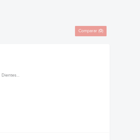
Comparar (
0
)
Dientes...