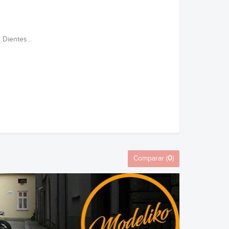
Dientes...
Comparar (
0
)