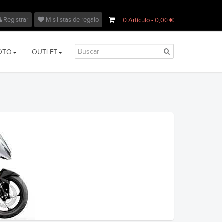
Registrar
Mis listas de regalo
0
Artículo
- 0,00 €
OTO
OUTLET