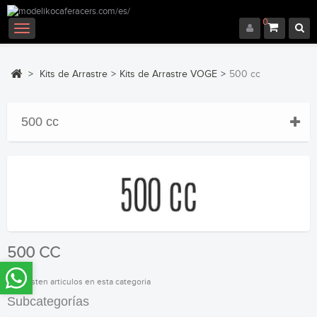
0
Navegación
Toggle
>
Kits de Arrastre
>
Kits de Arrastre VOGE
>
500 cc
500 cc
500 CC
No existen articulos en esta categoria
Subcategorías