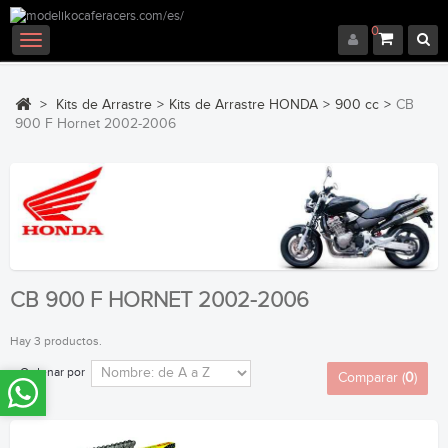
0
Navegación
Toggle
>
Kits de Arrastre
>
Kits de Arrastre HONDA
>
900 cc
>
CB
900 F Hornet 2002-2006
CB 900 F HORNET 2002-2006
Hay 3 productos.
Ordenar por
Comparar (
0
)