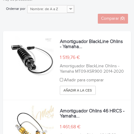
Ordenar por
Nombre: de A a Z
Comparar (
0
)
Amortiguador BlackLine Ohlins
- Yamaha...
1 519,76 €
Amortiguador BlackLine Ohlins -
Yamaha MT09-XSR900 2014-2020
Añadir para comparar
AÑADIR A LA CESTA
Amortiguador Ohlins 46 HRCS -
Yamaha...
1 461,68 €