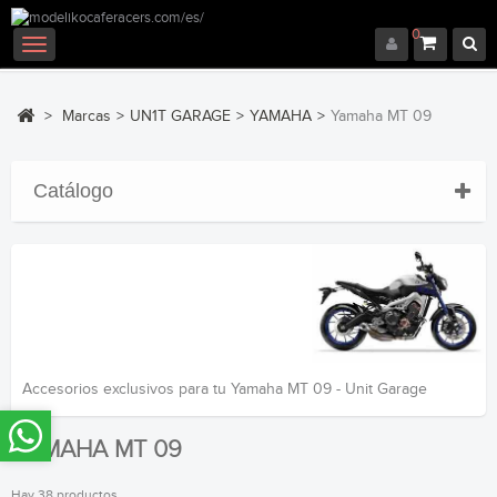
0
Navegación
Toggle
>
Marcas
>
UN1T GARAGE
>
YAMAHA
>
Yamaha MT 09
Catálogo
Accesorios exclusivos para tu Yamaha MT 09 - Unit Garage
YAMAHA MT 09
Hay 38 productos.