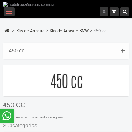
0
Navegación
Toggle
>
Kits de Arrastre
>
Kits de Arrastre BMW
>
450 cc
450 cc
450 CC
No existen articulos en esta categoria
Subcategorías