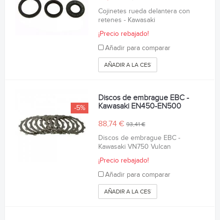
Cojinetes rueda delantera con
retenes - Kawasaki
¡Precio rebajado!
Añadir para comparar
AÑADIR A LA CESTA
Discos de embrague EBC -
Kawasaki EN450-EN500
-5%
88,74 €
93,41 €
Discos de embrague EBC -
Kawasaki VN750 Vulcan
¡Precio rebajado!
Añadir para comparar
AÑADIR A LA CESTA