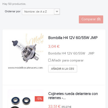
Hay 50 productos.
Ordenar por
Nombre: de A a Z
Comparar (
0
)
Bombilla H4 12V 60/55W JMP
3,04 €
Bombilla H4 12V 60/55W JMP
Añadir para comparar
AÑADIR A LA CESTA
Cojinetes rueda delantera con
retenes -...
-5%
33,51 €
35,27 €