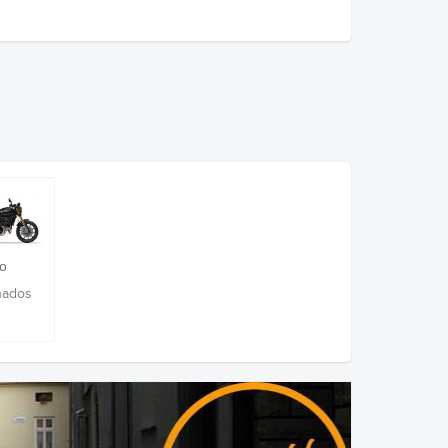
ro
ñados