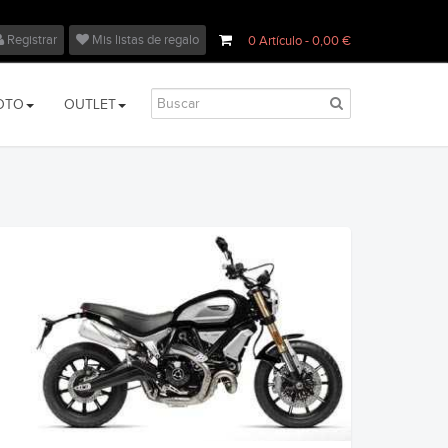
Registrar
Mis listas de regalo
0
Artículo
- 0,00 €
OTO
OUTLET