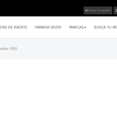
Iniciar la sesión
NTAS DE RADIOS
YAMAHA SR250
MARCAS
BUSCA TU M
ambler 1100