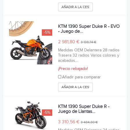
AÑADIR A LA CESTA
KTM 1390 Super Duke R - EVO
- Juego de...
-5%
2 981,80 €
3 138,74 €
Medidas OEM Delantera 28 radios
Trasera 32 radios Varios colores y
acabados...
¡Precio rebajado!
Añadir para comparar
AÑADIR A LA CESTA
KTM 1390 Super Duke R -
Juego de Llantas...
-5%
3 310,56 €
3 484,80 €