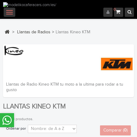
0
Navegación
Toggle
>
Llantas de Radios
>
Llantas Kineo KTM
Llantas de Radio Kineo KTM tu moto a la ultima para rodar a tu
gusto
LLANTAS KINEO KTM
Hay 23 productos.
Ordenar por
Comparar (
0
)