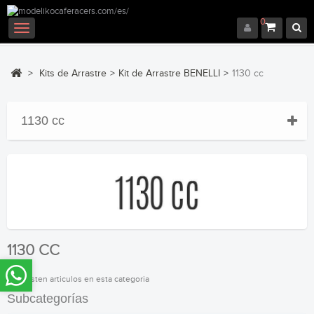
0
Navegación
Toggle
>
Kits de Arrastre
>
Kit de Arrastre BENELLI
>
1130 cc
1130 cc
1130 CC
No existen articulos en esta categoria
Subcategorías