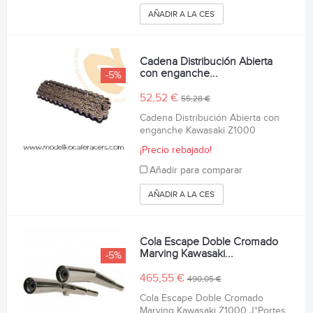
AÑADIR A LA CESTA
Cadena Distribución Abierta
con enganche...
-5%
52,52 €
55,28 €
Cadena Distribución Abierta con
enganche Kawasaki Z1000
¡Precio rebajado!
Añadir para comparar
AÑADIR A LA CESTA
Cola Escape Doble Cromado
Marving Kawasaki...
-5%
465,55 €
490,05 €
Cola Escape Doble Cromado
Marving Kawasaki Z1000 J*Portes