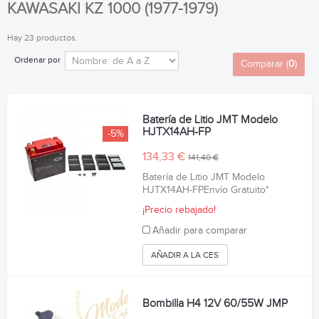
KAWASAKI KZ 1000 (1977-1979)
Hay 23 productos.
Ordenar por
Comparar (
0
)
Batería de Litio JMT Modelo
HJTX14AH-FP
-5%
134,33 €
141,40 €
Batería de Litio JMT Modelo
HJTX14AH-FPEnvío Gratuito*
¡Precio rebajado!
Añadir para comparar
AÑADIR A LA CESTA
Bombilla H4 12V 60/55W JMP