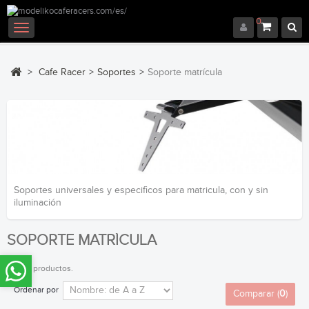
0
Navegación
Toggle
>
Cafe Racer
>
Soportes
>
Soporte matrícula
Soportes universales y especificos para matricula, con y sin
iluminación
SOPORTE MATRÍCULA
Hay 15 productos.
Ordenar por
Comparar (
0
)