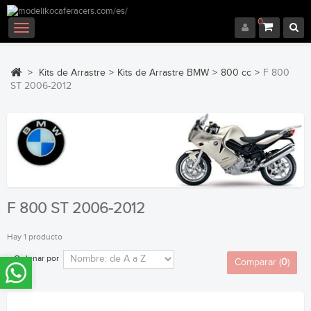
0
Navegación
Toggle
>
Kits de Arrastre
>
Kits de Arrastre BMW
>
800 cc
>
F 800
ST 2006-2012
F 800 ST 2006-2012
Hay 1 producto
Ordenar por
Comparar (
0
)