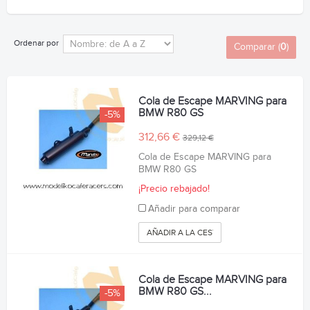
Ordenar por
Comparar (
0
)
Cola de Escape MARVING para
BMW R80 GS
-5%
312,66 €
329,12 €
Cola de Escape MARVING para
BMW R80 GS
¡Precio rebajado!
Añadir para comparar
AÑADIR A LA CESTA
Cola de Escape MARVING para
BMW R80 GS...
-5%