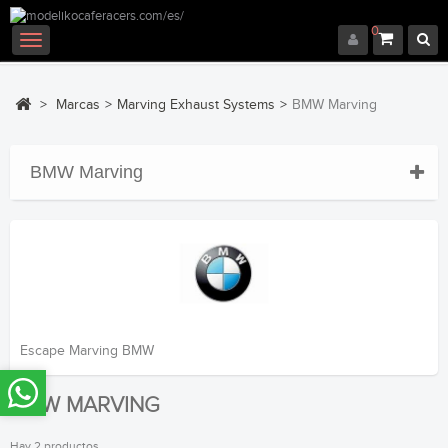
0
Navegación
Toggle
>
Marcas
>
Marving Exhaust Systems
>
BMW Marving
BMW Marving
Escape Marving BMW
BMW MARVING
Hay 2 productos.