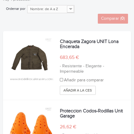
Ordenar por
Nombre: de A a Z
Comparar (
0
)
Chaqueta Zagora UNIT Lona
Encerada
683,65 €
- Resistente - Elegante -
Impermeable
Añadir para comparar
AÑADIR A LA CESTA
Proteccion Codos-Rodillas Unit
Garage
26,62 €