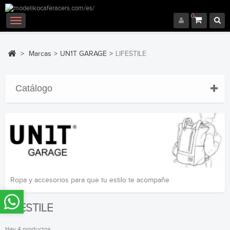
0
Navegación
Toggle
>
Marcas
>
UN1T GARAGE
>
LIFESTILE
Catálogo
Ropa y accesorios para que tu estilo te acompañe
LIFESTILE
Hay 4 productos.