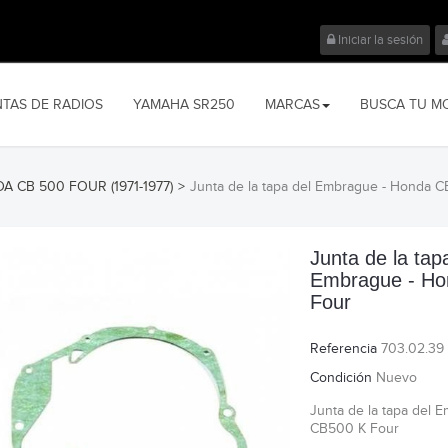
Iniciar la sesión
NTAS DE RADIOS
YAMAHA SR250
MARCAS
BUSCA TU M
A CB 500 FOUR (1971-1977)
>
Junta de la tapa del Embrague - Honda 
Junta de la tap
Embrague - H
Four
Referencia
703.02.39
Condición
Nuevo
Junta de la tapa del 
CB500 K Four