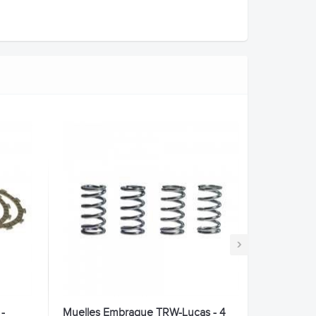
›
-
Muelles Embrague TRW-Lucas - 4