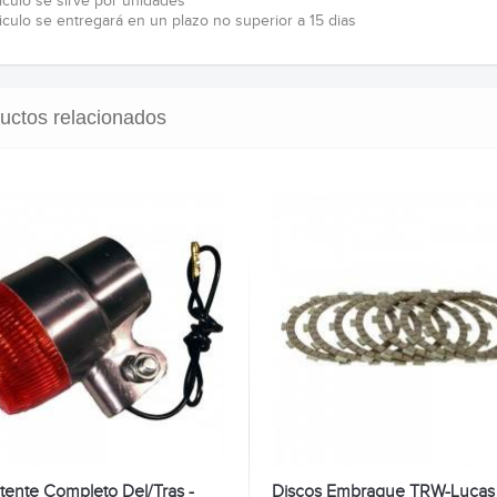
ticulo se sirve por unidades
ticulo se entregará en un plazo no superior a 15 dias
uctos relacionados
itente Completo Del/Tras -
Discos Embrague TRW-Lucas 