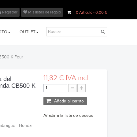
Registrar
Mis listas de regalo
0
Artículo
- 0,00 €
OTO
OUTLET
CB500 K Four
11,82 €
IVA incl.
a del
onda CB500 K
Añadir al carrito
Añadir a la lista de deseos
Embrague - Honda