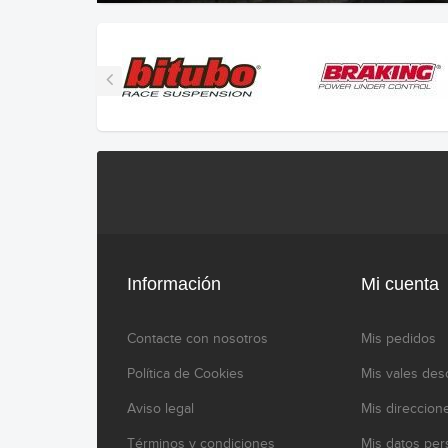
Información
Mi cuenta
Contacte con nosotros
Mis pedidos
Política de Cookies
Mis vales des
Aviso legal
Mis direccion
Términos y condiciones
Mis datos per