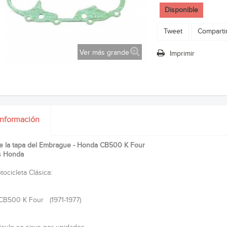
Disponible
Tweet
Comparti
Ver más grande
Imprimir
información
e la tapa del Embrague - Honda CB500 K Four
s Honda
ocicleta Clásica:
CB500 K Four (1971-1977)