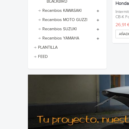
BLACKBIRD
Honda.
Recambios KAWASAKI
Intermi
CB-K F
Recambios MOTO GUZZI
26,91 
Recambios SUZUKI
AÑADI
Recambios YAMAHA
PLANTILLA
FEED