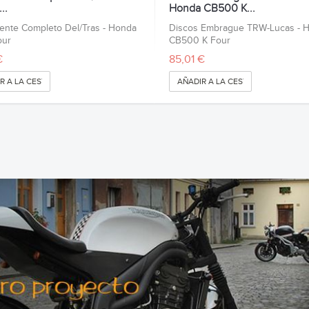
..
Honda CB500 K...
tente Completo Del/Tras - Honda
Discos Embrague TRW-Lucas - 
our
CB500 K Four
€
85,01 €
R A LA CESTA
AÑADIR A LA CESTA