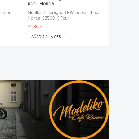
uds - Honda...
Honda
Muelles Embrague TRW-Lucas - 4 uds -
Honda CB500 K Four
14,86 €
AÑADIR A LA CESTA