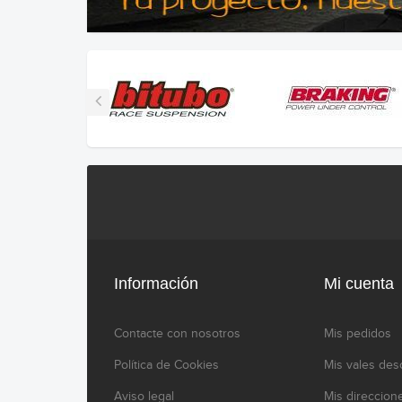
Información
Mi cuenta
Contacte con nosotros
Mis pedidos
Política de Cookies
Mis vales des
Aviso legal
Mis direccion