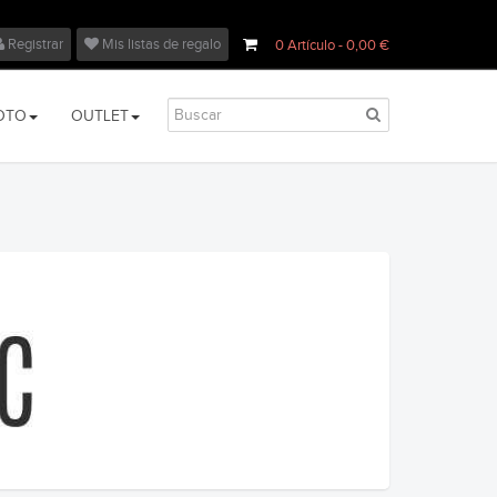
Registrar
Mis listas de regalo
0
Artículo
- 0,00 €
OTO
OUTLET