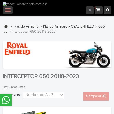
0
Navegación
Toggle
>
Kits de Arrastre
>
Kits de Arrastre ROYAL ENFIELD
>
650
cc
>
Interceptor 650 20118-2023
INTERCEPTOR 650 20118-2023
Hay 2 productos.
Ordenar por
Comparar (
0
)